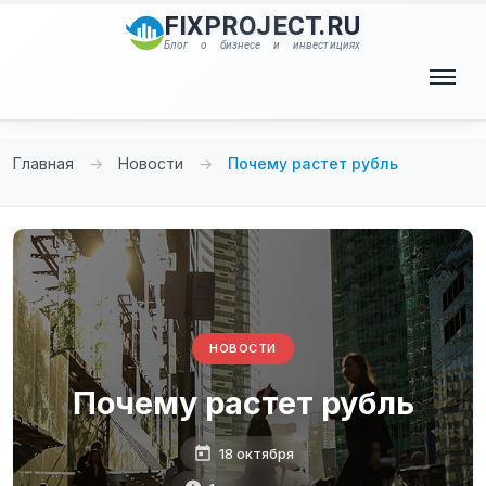
Перейти
FIXPROJECT.RU
к
Блог о бизнесе и инвестициях
содержимому
Меню
Главная
→
Новости
→
Почему растет рубль
НОВОСТИ
Почему растет рубль
18 октября