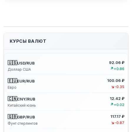
КУРСЫ ВАЛЮТ
🇺🇸
92.06 ₽
USD/RUB
↗
+0.86
Доллар США
🇪🇺
100.06 ₽
EUR/RUB
↘
-0.35
Евро
🇨🇳
12.42 ₽
CNY/RUB
↗
+0.02
Китайский юань
🇬🇧
117.17 ₽
GBP/RUB
↘
-0.87
Фунт стерлингов