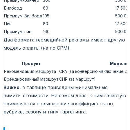
Премиум-баннер
300
500 00
Билборд
60
17 500
Премиум-билборд
195
500 00
Пин
80
17 500
Премиум-пин
160
500 00
Два формата геомедийной рекламы имеют другую
модель оплаты (не по CPM).
Продукт
Модель 
Рекомендация маршрута
CPA (за конверсию «включение р
Брендированный маршрут
CHR (за маршрут)
Важно:
в таблице приведены минимальные
лимиты стоимости. На самом деле, к ним зачастую
применяются повышающие коэффициенты по
рубрике, сезону и типу таргетинга.