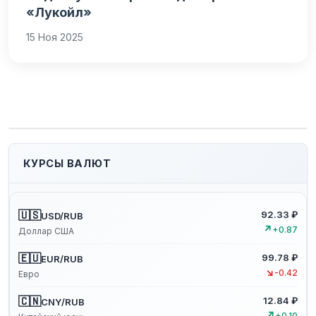
«Лукойл»
15 Ноя 2025
КУРСЫ ВАЛЮТ
🇺🇸
92.33 ₽
USD/RUB
↗
+0.87
Доллар США
🇪🇺
99.78 ₽
EUR/RUB
↘
-0.42
Евро
🇨🇳
12.84 ₽
CNY/RUB
↗
+0.10