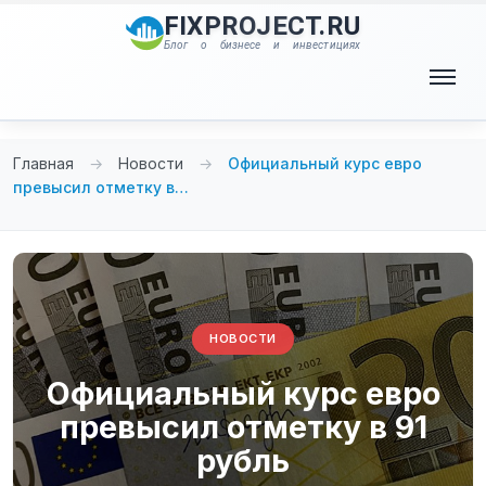
Перейти
FIXPROJECT.RU
к
Блог о бизнесе и инвестициях
содержимому
Меню
Главная
→
Новости
→
Официальный курс евро
превысил отметку в…
НОВОСТИ
Официальный курс евро
превысил отметку в 91
рубль