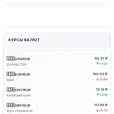
КУРСЫ ВАЛЮТ
🇺🇸
92.57 ₽
USD/RUB
↗
+1.03
Доллар США
🇪🇺
100.03 ₽
EUR/RUB
↘
-0.64
Евро
🇨🇳
13.13 ₽
CNY/RUB
↗
+0.18
Китайский юань
🇬🇧
117.00 ₽
GBP/RUB
↘
-0.73
Фунт стерлингов