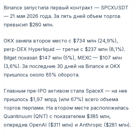
Binance запустила первый контракт — SPCXUSDT
— 21 мая 2026 года. За пять дней объем торгов
превысил $280 млн.
OKX заняла второе место с $734 млн (24,9%),
perp-DEX Hyperliquid — третье с $237 млн (8,1%).
Bitget показал $147 млн (5%), MEXC — $107 млн
(3,6%). За последние 30 дней на Binance и OKX
пришлось около 85% оборота.
Главным пре-IPO активом стала SpaceX — на нее
пришлось $1,97 млрд (или 67%) всего объема
торгов перпами. На втором месте расположилась
Quantinuum (QNT) с показателем $385 млн,
опередив OpenAI ($311 млн) и Anthropic ($281 млн).