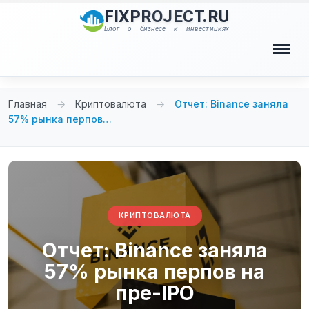
Перейти
FIXPROJECT.RU
к
Блог о бизнесе и инвестициях
содержимому
Меню
Главная
→
Криптовалюта
→
Отчет: Binance заняла
57% рынка перпов…
КРИПТОВАЛЮТА
Отчет: Binance заняла
57% рынка перпов на
пре-IPO