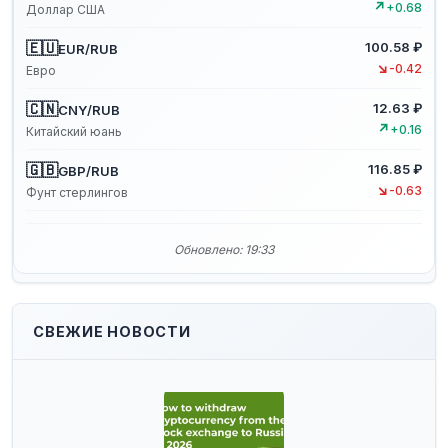
↗
+0.68
Доллар США
🇪🇺
100.58 ₽
EUR/RUB
↘
-0.42
Евро
🇨🇳
12.63 ₽
CNY/RUB
↗
+0.16
Китайский юань
🇬🇧
116.85 ₽
GBP/RUB
↘
-0.63
Фунт стерлингов
Обновлено: 19:33
СВЕЖИЕ НОВОСТИ