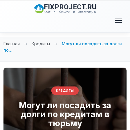
Перейти
FIXPROJECT.RU
к
Блог о бизнесе и инвестициях
содержимому
Меню
Главная
→
Кредиты
→
Могут ли посадить за долги
по…
КРЕДИТЫ
Могут ли посадить за
долги по кредитам в
тюрьму