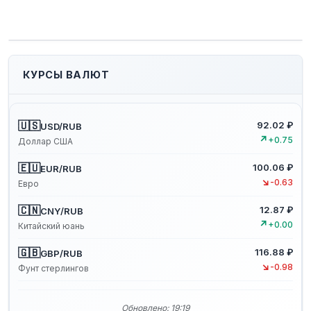
КУРСЫ ВАЛЮТ
🇺🇸
92.02 ₽
USD/RUB
↗
+0.75
Доллар США
🇪🇺
100.06 ₽
EUR/RUB
↘
-0.63
Евро
🇨🇳
12.87 ₽
CNY/RUB
↗
+0.00
Китайский юань
🇬🇧
116.88 ₽
GBP/RUB
↘
-0.98
Фунт стерлингов
Обновлено: 19:19