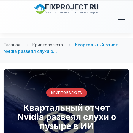
Перейти
FIXPROJECT.RU
к
Блог о бизнесе и инвестициях
содержимому
Меню
Главная
→
Криптовалюта
→
Квартальный отчет
Nvidia развеял слухи о…
КРИПТОВАЛЮТА
Квартальный отчет
Nvidia развеял слухи о
пузыре в ИИ