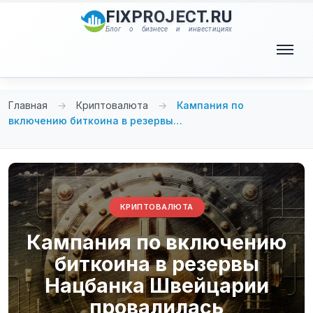
Перейти
FIXPROJECT.RU
к
Блог о бизнесе и инвестициях
содержимому
Меню
Главная
→
Криптовалюта
→
Кампания по
включению биткоина в резервы…
КРИПТОВАЛЮТА
Кампания по включению
биткоина в резервы
Нацбанка Швейцарии
провалилась