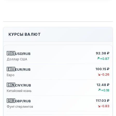
КУРСЫ ВАЛЮТ
🇺🇸
92.38 ₽
USD/RUB
↗
+0.87
Доллар США
🇪🇺
100.15 ₽
EUR/RUB
↘
-0.26
Евро
🇨🇳
12.48 ₽
CNY/RUB
↗
+0.18
Китайский юань
🇬🇧
117.03 ₽
GBP/RUB
↘
-0.83
Фунт стерлингов