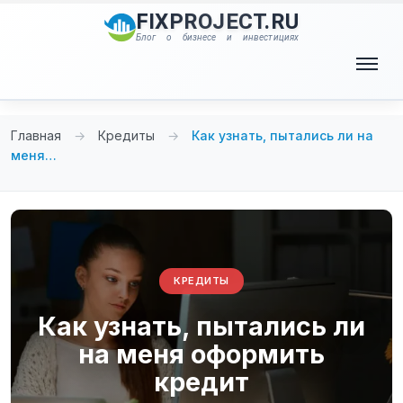
Перейти
FIXPROJECT.RU
к
Блог о бизнесе и инвестициях
содержимому
Меню
Главная
→
Кредиты
→
Как узнать, пытались ли на
меня…
КРЕДИТЫ
Как узнать, пытались ли
на меня оформить
кредит