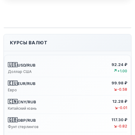
КУРСЫ ВАЛЮТ
🇺🇸
92.24 ₽
USD/RUB
↗
+1.00
Доллар США
🇪🇺
99.98 ₽
EUR/RUB
↘
-0.58
Евро
🇨🇳
12.28 ₽
CNY/RUB
↘
-0.01
Китайский юань
🇬🇧
117.30 ₽
GBP/RUB
↘
-0.82
Фунт стерлингов