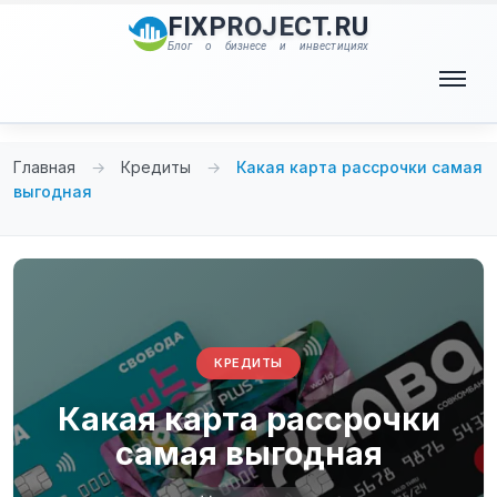
Перейти
FIXPROJECT.RU
к
Блог о бизнесе и инвестициях
содержимому
Меню
Главная
→
Кредиты
→
Какая карта рассрочки самая
выгодная
КРЕДИТЫ
Какая карта рассрочки
самая выгодная