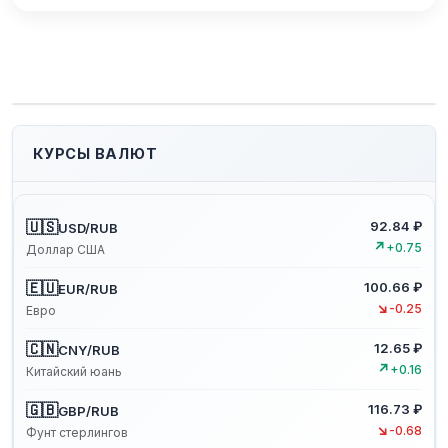
КУРСЫ ВАЛЮТ
🇺🇸
92.84 ₽
USD/RUB
↗
+0.75
Доллар США
🇪🇺
100.66 ₽
EUR/RUB
↘
-0.25
Евро
🇨🇳
12.65 ₽
CNY/RUB
↗
+0.16
Китайский юань
🇬🇧
116.73 ₽
GBP/RUB
↘
-0.68
Фунт стерлингов