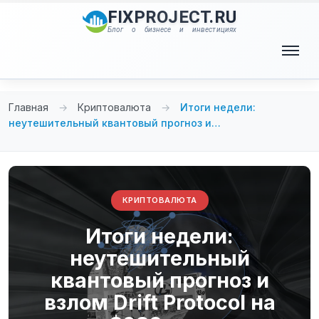
Перейти
FIXPROJECT.RU
к
Блог о бизнесе и инвестициях
содержимому
Меню
Главная
→
Криптовалюта
→
Итоги недели:
неутешительный квантовый прогноз и…
КРИПТОВАЛЮТА
Итоги недели:
неутешительный
квантовый прогноз и
взлом Drift Protocol на