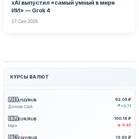
xAI выпустил «самый умный в мире
ИИ» — Grok 4
27 Сен 2025
КУРСЫ ВАЛЮТ
🇺🇸
92.05 ₽
USD/RUB
↗
+0.71
Доллар США
🇪🇺
100.18 ₽
EUR/RUB
↘
-0.40
Евро
🇨🇳
13.00 ₽
CNY/RUB