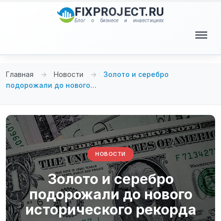
Перейти
FIXPROJECT.RU
к
Блог о бизнесе и инвестициях
содержимому
Меню
Главная
→
Новости
→
Золото и серебро
подорожали до нового…
НОВОСТИ
Золото и серебро
подорожали до нового
исторического рекорда