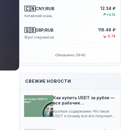
🇨🇳
12.34 ₽
CNY/RUB
↗
+0.10
Китайский юань
🇬🇧
116.48 ₽
GBP/RUB
↘
-0.74
Фунт стерлингов
Обновлено: 09:40
СВЕЖИЕ НОВОСТИ
Как купить USDT за рубли —
все рабочие…
Краткое содержание: Что такое
USDT и почему все его покупают 5
способов…