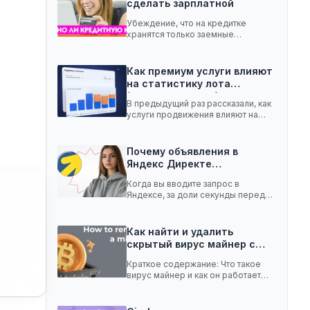
сделать зарплатной
Убеждение, что на кредитке
хранятся только заемные
средства, ошибочное. Она легко
вмещает…
Как премиум услуги влияют
на статистику лота
(телеграм-канал)
В предыдущий раз рассказали, как
услуги продвижения влияют на
статистику лота с…
Почему объявления в
Яндекс Директе
показываются не всем:…
Когда вы вводите запрос в
Яндексе, за доли секунды перед
вами появляются…
Как найти и удалить
скрытый вирус майнер с…
Краткое содержание: Что такое
вирус майнер и как он работает
Чем опасен…