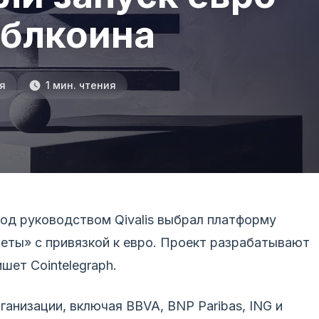
йблкоина
я
1 мин. чтения
под руководством Qivalis выбрал платформу
неты» с привязкой к евро. Проект разрабатывают
шет Cointelegraph.
анизации, включая BBVA, BNP Paribas, ING и