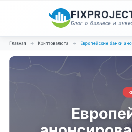
Перейти
к
FIXPROJEC
содержимому
Блог о бизнесе и инве
Главная
→
Криптовалюта
→
Европейские банки ано
К
Европе
анонсирова