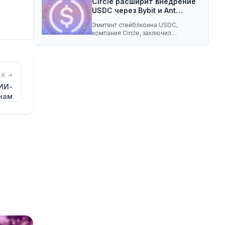
Circle расширит внедрение
USDC через Bybit и Ant…
Эмитент стейблкоина USDC,
компания Circle, заключил
соглашение о разделе доходов с
криптобиржей…
Я →
ИИ-
нам