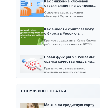
Как снижение ключевой
ставки влияет на фондовый
рынок:…
Основные характеристики
облигаций Характеристики
облигаций, которые играют
важную роль при изменении
ключевой…
Как вывести криптовалюту
с биржи в Россию в…
Краткое содержание: Какие биржи
работают с россиянами в 2026 5
способов вывести…
Новая функция VK Рекламы:
оценка качества лидов на…
При запуске рекламы важно
понимать не только, сколько
заявок принесла кампания, но…
ПОПУЛЯРНЫЕ СТАТЬИ
Можно ли кредитную карту