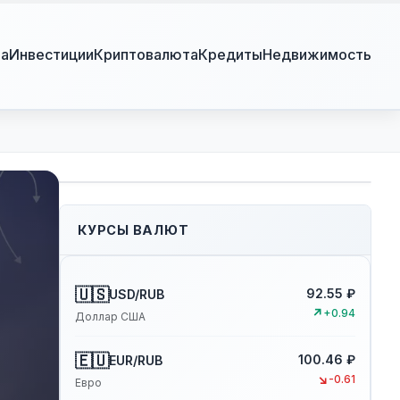
ра
Инвестиции
Криптовалюта
Кредиты
Недвижимость
КУРСЫ ВАЛЮТ
🇺🇸
92.55 ₽
USD/RUB
↗
+0.94
Доллар США
🇪🇺
100.46 ₽
EUR/RUB
↘
-0.61
Евро