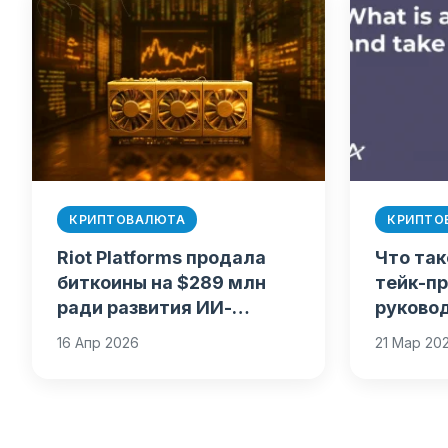
КРИПТОВАЛЮТА
КРИПТО
Riot Platforms продала
Что так
биткоины на $289 млн
тейк-пр
ради развития ИИ-
руково
инфраструктуры
капита
16 Апр 2026
21 Мар 20