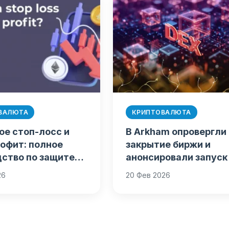
ВАЛЮТА
КРИПТОВАЛЮТА
ое стоп-лосс и
В Arkham опровергли
офит: полное
закрытие биржи и
дство по защите
анонсировали запуск
ла
26
20 Фев 2026