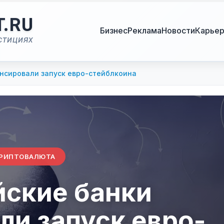
T.RU
Бизнес
Реклама
Новости
Карье
стициях
нсировали запуск евро-стейблкоина
РИПТОВАЛЮТА
йские банки
ли запуск евро-