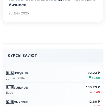
бизнеса
23 Дек 2025
КУРСЫ ВАЛЮТ
🇺🇸
92.23 ₽
USD/RUB
↗
+0.68
Доллар США
🇪🇺
100.23 ₽
EUR/RUB
↘
-0.46
Евро
🇨🇳
12.86 ₽
CNY/RUB