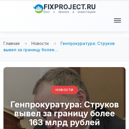
Перейти
FIXPROJECT.RU
к
Блог о бизнесе и инвестициях
содержимому
Меню
Главная
→
Новости
→
Генпрокуратура: Струков
вывел за границу более…
НОВОСТИ
Генпрокуратура: Струков
вывел за границу более
163 млрд рублей