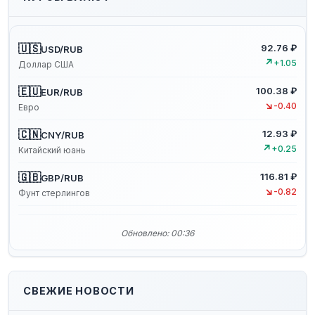
🇺🇸
92.76 ₽
USD/RUB
↗
+1.05
Доллар США
🇪🇺
100.38 ₽
EUR/RUB
↘
-0.40
Евро
🇨🇳
12.93 ₽
CNY/RUB
↗
+0.25
Китайский юань
🇬🇧
116.81 ₽
GBP/RUB
↘
-0.82
Фунт стерлингов
Обновлено: 00:36
СВЕЖИЕ НОВОСТИ