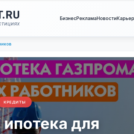
T.RU
Бизнес
Реклама
Новости
Карье
стициях
ников
КРЕДИТЫ
 ипотека для