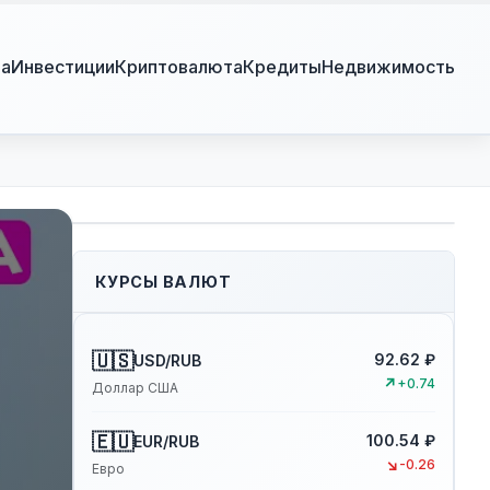
ра
Инвестиции
Криптовалюта
Кредиты
Недвижимость
КУРСЫ ВАЛЮТ
🇺🇸
92.62 ₽
USD/RUB
↗
+0.74
Доллар США
🇪🇺
100.54 ₽
EUR/RUB
↘
-0.26
Евро