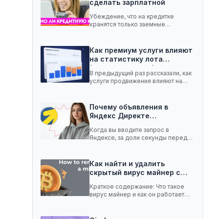
сделать зарплатной
Убеждение, что на кредитке
хранятся только заемные
средства, ошибочное. Она легко
вмещает…
Как премиум услуги влияют
на статистику лота
(телеграм-канал)
В предыдущий раз рассказали, как
услуги продвижения влияют на
статистику лота с…
Почему объявления в
Яндекс Директе
показываются не всем:…
Когда вы вводите запрос в
Яндексе, за доли секунды перед
вами появляются…
Как найти и удалить
скрытый вирус майнер с…
Краткое содержание: Что такое
вирус майнер и как он работает
Чем опасен…