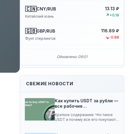
🇨🇳
13.13 ₽
CNY/RUB
↗
+0.19
Китайский юань
🇬🇧
116.89 ₽
GBP/RUB
↘
-0.88
Фунт стерлингов
Обновлено: 09:01
СВЕЖИЕ НОВОСТИ
.
Как купить USDT за рубли —
все рабочие…
Краткое содержание: Что такое
USDT и почему все его покупают 5
способов…