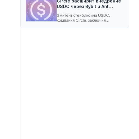
Circle расширит внедрение
USDC через Bybit и Ant…
Эмитент стейблкоина USDC,
компания Circle, заключил
соглашение о разделе доходов с
криптобиржей…