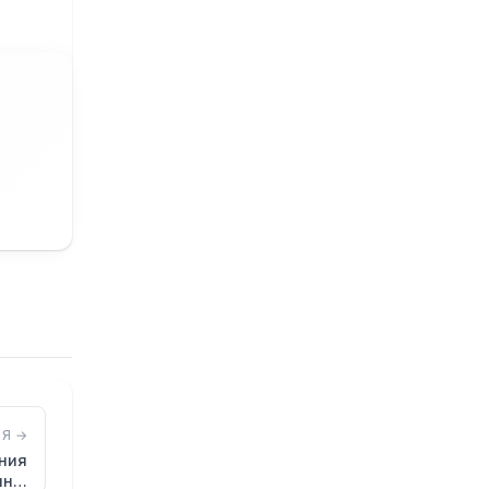
Я →
ния
рлн…