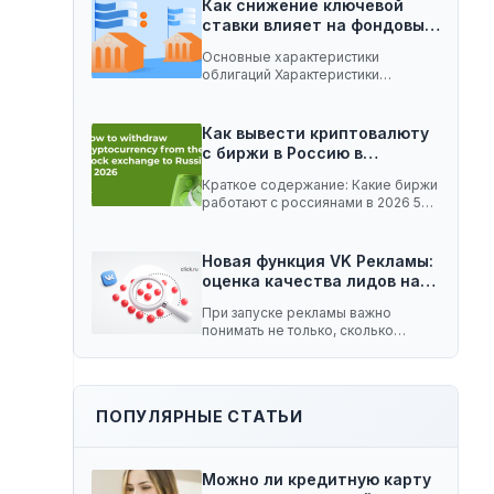
Как снижение ключевой
ставки влияет на фондовый
рынок:…
Основные характеристики
облигаций Характеристики
облигаций, которые играют
важную роль при изменении
ключевой…
Как вывести криптовалюту
с биржи в Россию в…
Краткое содержание: Какие биржи
работают с россиянами в 2026 5
способов вывести…
Новая функция VK Рекламы:
оценка качества лидов на…
При запуске рекламы важно
понимать не только, сколько
заявок принесла кампания, но…
ПОПУЛЯРНЫЕ СТАТЬИ
Можно ли кредитную карту