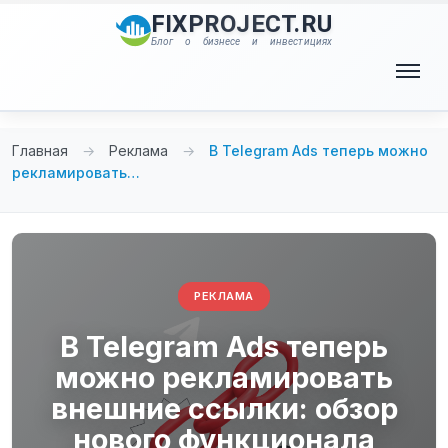
Перейти
FIXPROJECT.RU
к
Блог о бизнесе и инвестициях
содержимому
Меню
Главная
→
Реклама
→
В Telegram Ads теперь можно
рекламировать…
РЕКЛАМА
В Telegram Ads теперь
можно рекламировать
внешние ссылки: обзор
нового функционала