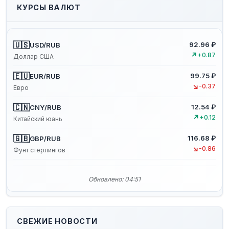
КУРСЫ ВАЛЮТ
🇺🇸
92.96 ₽
USD/RUB
↗
+0.87
Доллар США
🇪🇺
99.75 ₽
EUR/RUB
↘
-0.37
Евро
🇨🇳
12.54 ₽
CNY/RUB
↗
+0.12
Китайский юань
🇬🇧
116.68 ₽
GBP/RUB
↘
-0.86
Фунт стерлингов
Обновлено: 04:51
СВЕЖИЕ НОВОСТИ