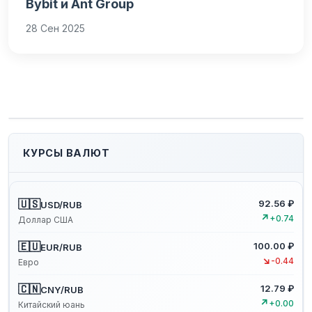
Bybit и Ant Group
28 Сен 2025
КУРСЫ ВАЛЮТ
🇺🇸
92.56 ₽
USD/RUB
↗
+0.74
Доллар США
🇪🇺
100.00 ₽
EUR/RUB
↘
-0.44
Евро
🇨🇳
12.79 ₽
CNY/RUB
↗
+0.00
Китайский юань