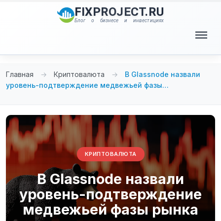
Перейти
FIXPROJECT.RU
к
Блог о бизнесе и инвестициях
содержимому
Меню
Главная
→
Криптовалюта
→
В Glassnode назвали
уровень-подтверждение медвежьей фазы…
КРИПТОВАЛЮТА
В Glassnode назвали
уровень-подтверждение
медвежьей фазы рынка