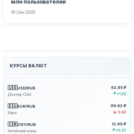
млн пользователей
19 Сен 2025
КУРСЫ ВАЛЮТ
🇺🇸
92.85 ₽
USD/RUB
↗
+1.02
Доллар США
🇪🇺
99.82 ₽
EUR/RUB
↘
-0.42
Евро
🇨🇳
12.69 ₽
CNY/RUB
↗
+0.27
Китайский юань