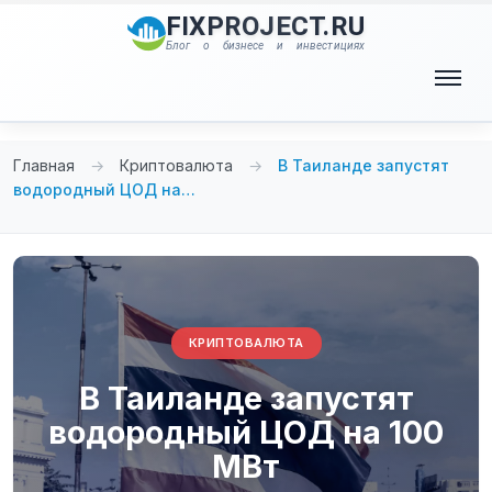
Перейти
FIXPROJECT.RU
к
Блог о бизнесе и инвестициях
содержимому
Меню
Главная
→
Криптовалюта
→
В Таиланде запустят
водородный ЦОД на…
КРИПТОВАЛЮТА
В Таиланде запустят
водородный ЦОД на 100
МВт