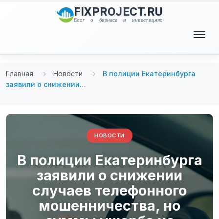
Перейти
FIXPROJECT.RU
к
Блог о бизнесе и инвестициях
содержимому
Меню
Главная
→
Новости
→
В полиции Екатеринбурга
заявили о снижении…
НОВОСТИ
В полиции Екатеринбурга
заявили о снижении
случаев телефонного
мошенничества, но