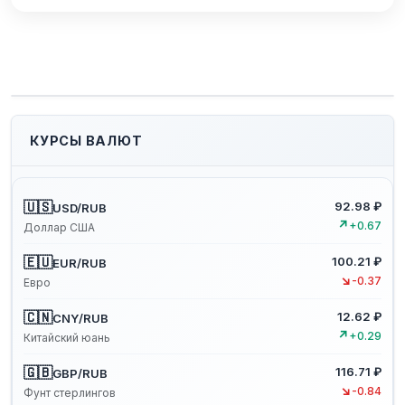
КУРСЫ ВАЛЮТ
🇺🇸
92.98 ₽
USD/RUB
↗
+0.67
Доллар США
🇪🇺
100.21 ₽
EUR/RUB
↘
-0.37
Евро
🇨🇳
12.62 ₽
CNY/RUB
↗
+0.29
Китайский юань
🇬🇧
116.71 ₽
GBP/RUB
↘
-0.84
Фунт стерлингов