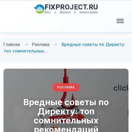
Перейти
FIXPROJECT.RU
к
Блог о бизнесе и инвестициях
содержимому
Меню
Главная
→
Реклама
→
Вредные советы по Директу:
топ сомнительных…
РЕКЛАМА
Вредные советы по
Директу: топ
сомнительных
рекомендаций