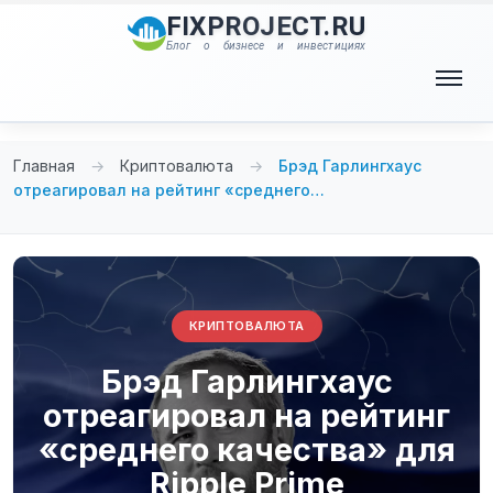
Перейти
FIXPROJECT.RU
к
Блог о бизнесе и инвестициях
содержимому
Меню
Главная
→
Криптовалюта
→
Брэд Гарлингхаус
отреагировал на рейтинг «среднего…
КРИПТОВАЛЮТА
Брэд Гарлингхаус
отреагировал на рейтинг
«среднего качества» для
Ripple Prime