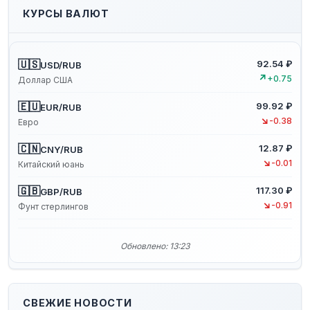
КУРСЫ ВАЛЮТ
🇺🇸
92.54 ₽
USD/RUB
↗
+0.75
Доллар США
🇪🇺
99.92 ₽
EUR/RUB
↘
-0.38
Евро
🇨🇳
12.87 ₽
CNY/RUB
↘
-0.01
Китайский юань
🇬🇧
117.30 ₽
GBP/RUB
↘
-0.91
Фунт стерлингов
Обновлено: 13:23
СВЕЖИЕ НОВОСТИ