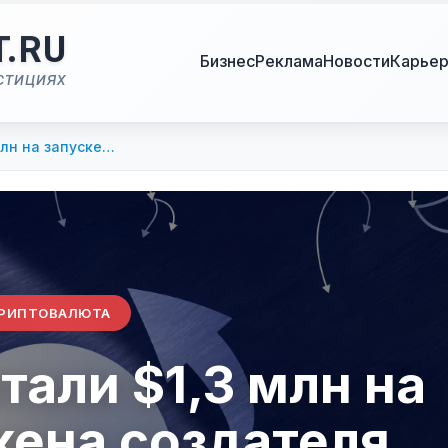
T.RU
Бизнес
Реклама
Новости
Карье
стициях
млн на запуске…
РИПТОВАЛЮТА
тали $1,3 млн на
кена создателя