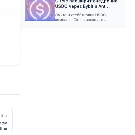
Circle расширит внедрение
USDC через Bybit и Ant…
Эмитент стейблкоина USDC,
компания Circle, заключил
соглашение о разделе доходов с
криптобиржей…
Я →
даем
бок