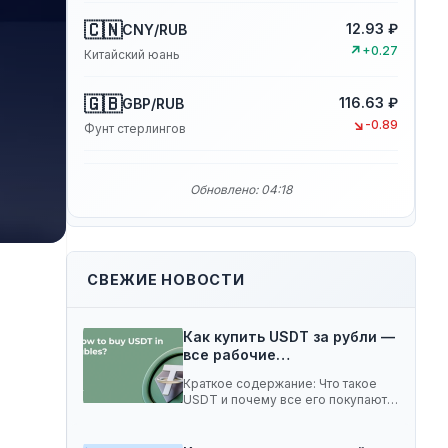
🇨🇳
12.93 ₽
CNY/RUB
↗
+0.27
Китайский юань
🇬🇧
116.63 ₽
GBP/RUB
↘
-0.89
Фунт стерлингов
Обновлено: 04:18
СВЕЖИЕ НОВОСТИ
Как купить USDT за рубли —
все рабочие…
Краткое содержание: Что такое
USDT и почему все его покупают 5
способов…