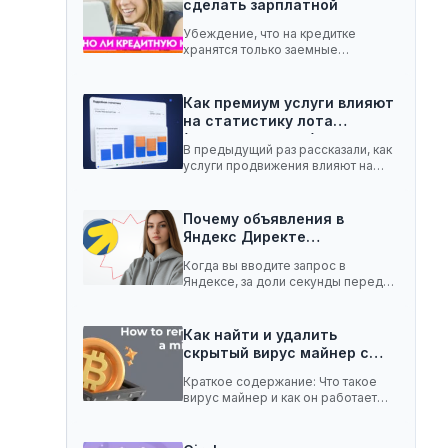
сделать зарплатной
Убеждение, что на кредитке
хранятся только заемные
средства, ошибочное. Она легко
вмещает…
Как премиум услуги влияют
на статистику лота
(телеграм-канал)
В предыдущий раз рассказали, как
услуги продвижения влияют на
статистику лота с…
Почему объявления в
Яндекс Директе
показываются не всем:…
Когда вы вводите запрос в
Яндексе, за доли секунды перед
вами появляются…
Как найти и удалить
скрытый вирус майнер с…
Краткое содержание: Что такое
вирус майнер и как он работает
Чем опасен…