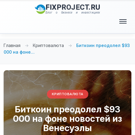
Перейти
FIXPROJECT.RU
к
Блог о бизнесе и инвестициях
содержимому
Меню
Главная
→
Криптовалюта
→
Биткоин преодолел $93
000 на фоне…
КРИПТОВАЛЮТА
Биткоин преодолел $93
000 на фоне новостей из
Венесуэлы