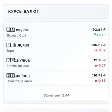
КУРСЫ ВАЛЮТ
🇺🇸
92.84 ₽
USD/RUB
↗
+0.73
Доллар США
🇪🇺
100.67 ₽
EUR/RUB
↘
-0.52
Евро
🇨🇳
12.76 ₽
CNY/RUB
↘
-0.07
Китайский юань
🇬🇧
116.78 ₽
GBP/RUB
↘
-0.66
Фунт стерлингов
Обновлено: 12:04