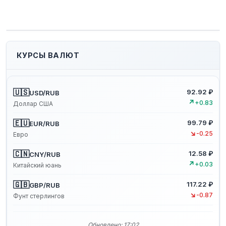
КУРСЫ ВАЛЮТ
🇺🇸
92.92 ₽
USD/RUB
↗
+0.83
Доллар США
🇪🇺
99.79 ₽
EUR/RUB
↘
-0.25
Евро
🇨🇳
12.58 ₽
CNY/RUB
↗
+0.03
Китайский юань
🇬🇧
117.22 ₽
GBP/RUB
↘
-0.87
Фунт стерлингов
Обновлено: 17:02