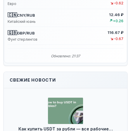
↘
-0.62
Евро
🇨🇳
12.46 ₽
CNY/RUB
↗
+0.26
Китайский юань
🇬🇧
116.67 ₽
GBP/RUB
↘
-0.67
Фунт стерлингов
Обновлено: 21:37
СВЕЖИЕ НОВОСТИ
Как купить USDT за рубли — все рабочие…